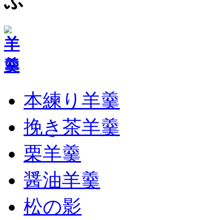
本練り羊羹
挽き茶羊羹
栗羊羹
醤油羊羹
松の影