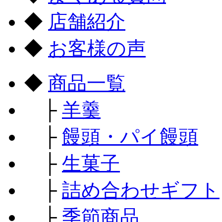
◆
店舗紹介
◆
お客様の声
◆
商品一覧
├
羊羹
├
饅頭・パイ饅頭
├
生菓子
├
詰め合わせギフト
├
季節商品