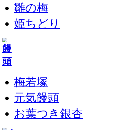
雛の梅
姫ちどり
梅若塚
元気饅頭
お葉つき銀杏